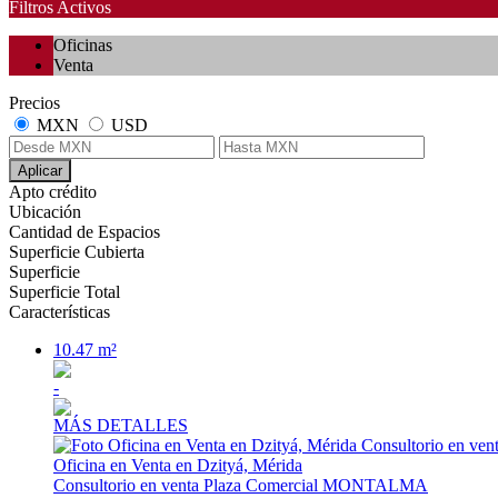
Filtros Activos
Oficinas
Venta
Precios
MXN
USD
Aplicar
Apto crédito
Ubicación
Cantidad de Espacios
Superficie Cubierta
Superficie
Superficie Total
Características
10.47 m²
-
MÁS DETALLES
Oficina en Venta en Dzityá, Mérida
Consultorio en venta Plaza Comercial MONTALMA