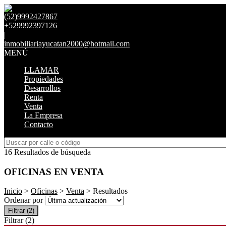
(52)9992427867
+529992397126
|
inmobiliariayucatan2000@hotmail.com
MENÚ
LLAMAR
Propiedades
Desarrollos
Renta
Venta
La Empresa
Contacto
16 Resultados de búsqueda
OFICINAS EN VENTA
Inicio
>
Oficinas
>
Venta
> Resultados
Ordenar por
Filtrar
(2)
Filtrar
(2)