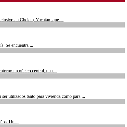
ivo en Chelem, Yucatán, que ...
. Se encuentra ...
orno un núcleo central, una ...
 utilizados tanto para vivienda como para ...
ños. Un ...