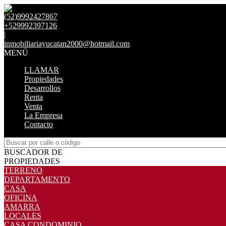
(52)9992427867
+529992397126
|
inmobiliariayucatan2000@hotmail.com
MENÚ
LLAMAR
Propiedades
Desarrollos
Renta
Venta
La Empresa
Contacto
BUSCADOR DE
PROPIEDADES
TERRENO
DEPARTAMENTO
CASA
OFICINA
AMARRA
LOCALES
CASA CONDOMINIO