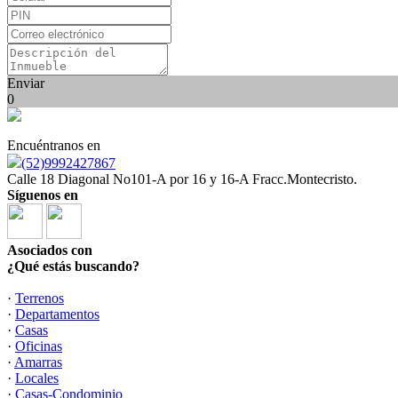
Enviar
0
Encuéntranos en
(52)9992427867
Calle 18 Diagonal No101-A por 16 y 16-A Fracc.Montecristo.
Síguenos en
Asociados con
¿Qué estás buscando?
·
Terrenos
·
Departamentos
·
Casas
·
Oficinas
·
Amarras
·
Locales
·
Casas-Condominio