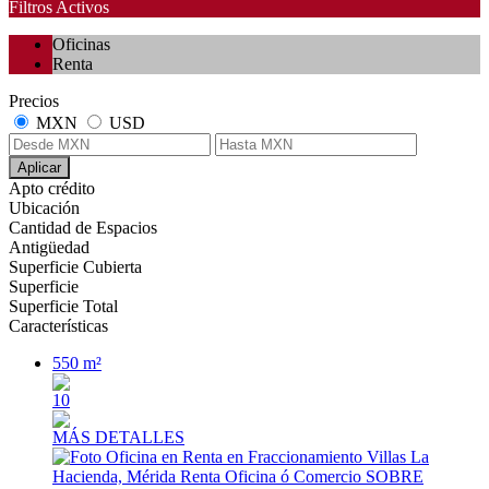
Filtros Activos
Oficinas
Renta
Precios
MXN
USD
Aplicar
Apto crédito
Ubicación
Cantidad de Espacios
Antigüedad
Superficie Cubierta
Superficie
Superficie Total
Características
550 m²
10
MÁS DETALLES