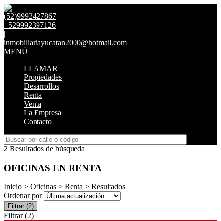
(52)9992427867
+529992397126
|
inmobiliariayucatan2000@hotmail.com
MENÚ
LLAMAR
Propiedades
Desarrollos
Renta
Venta
La Empresa
Contacto
2 Resultados de búsqueda
OFICINAS EN RENTA
Inicio
>
Oficinas
>
Renta
> Resultados
Ordenar por
Filtrar
(2)
Filtrar
(2)