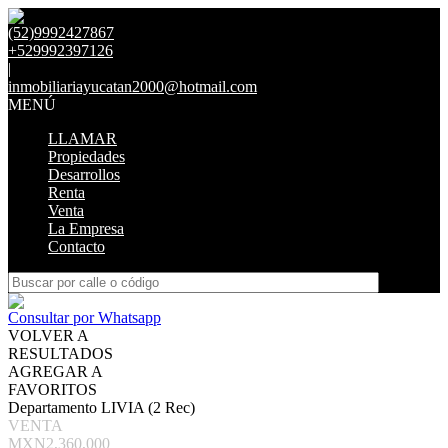
(52)9992427867
+529992397126
|
inmobiliariayucatan2000@hotmail.com
MENÚ
LLAMAR
Propiedades
Desarrollos
Renta
Venta
La Empresa
Contacto
Consultar por Whatsapp
VOLVER A
RESULTADOS
AGREGAR A
FAVORITOS
Departamento LIVIA (2 Rec)
VENTA
MXN2,360,000