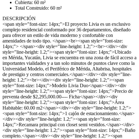
Cubierta: 60 m²
Total Construido: 60 m²
DESCRIPCIÓN
<span style="font-size: 14px;">El proyecto Livia es un exclusivo
complejo residencial conformado por 36 departamentos, diseñado
para ofrecer un estilo de vida moderno y confortable con
amenidades de todo tipo. </span><br><span style="font-size:
14px;"> </span><div style="line-height: 1.2;"><br></div><div
style="line-height: 1.2;"><span style="font-size: 14px;">Ubicado
en Mérida, Yucatán, Livia se encuentra en una zona de fácil acceso a
importantes vialidades y a tan solo minutos de puntos clave como la
Universidad Modelo, el Periférico de Mérida, Altabrisa, hospitales
de prestigio y centros comerciales.</span></div><div style="line-
height: 1.2;"><br></div><div style="line-height: 1.2;"><span
style="font-size: 14px;">Modelo Livia Duo</span></div><div
style="line-height: 1.2;"><span style="font-size: 14px;">Precio de
preventa desde $2,295,000.00---- Ficha</span></div><div
style="line-height: 1.2;"><span style="font-size: 14px;">Área
Habitable: 60.00 m2</span></div><div style="line-height: 1.2;">
<span style="font-size: 14px;">1 cajón de estacionamiento.</span>
</div><div style="line-height: 1.2;"><span style="font-size:
14px;">Recamara principal con closet semi vestidos.</span></div>
<div style="line-height: 1.2;"><span style="font-size: 14px;">Baño
completo.</span></div><div style="line-height: 1.2;"><span