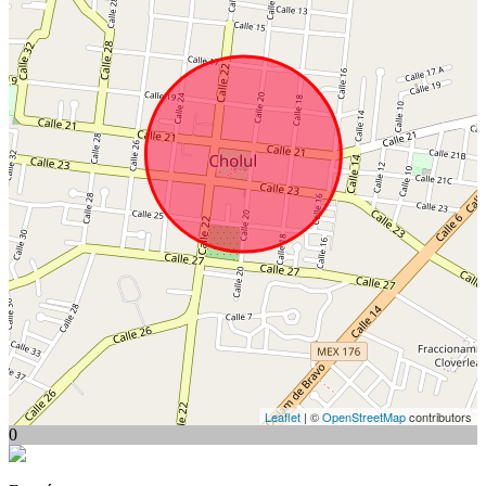
Leaflet
| ©
OpenStreetMap
contributors
0