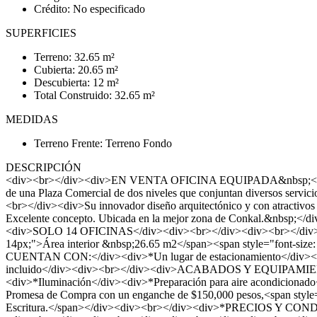
Crédito: No especificado
SUPERFICIES
Terreno: 32.65 m²
Cubierta: 20.65 m²
Descubierta: 12 m²
Total Construido: 32.65 m²
MEDIDAS
Terreno Frente: Terreno Fondo
DESCRIPCIÓN
<div><br></div><div>EN VENTA OFICINA EQUIPADA&nbsp;<span 
de una Plaza Comercial de dos niveles que conjuntan diversos servicios
<br></div><div>Su innovador diseño arquitectónico y con atractivos e
Excelente concepto. Ubicada en la mejor zona de Conkal.&
<div>SOLO 14 OFICINAS</div><div><br></div><div><br></div>
14px;">Área interior &nbsp;26.65 m2</span><span style="font-si
CUENTAN CON:</div><div>*Un lugar de estacionamiento</div><di
incluido</div><div><br></div><div>ACABADOS Y EQUIPAMIENTO:</
<div>*Iluminación</div><div>*Preparación para aire acondicion
Promesa de Compra con un enganche de $150,000 pesos,<span style="
Escritura.</span></div><div><br></div><div>*PRECIOS Y CO