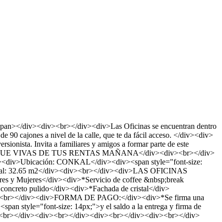
/div><div><br></div><div>Las Oficinas se encuentran dentro
e 90 cajones a nivel de la calle, que te da fácil acceso. </div><div>
ionista. Invita a familiares y amigos a formar parte de este
 PARA QUE VIVAS DE TUS RENTAS MAÑANA</div><div><br></div>
iv>Ubicación: CONKAL</div><div><span style="font-size:
>Total: 32.65 m2</div><div><br></div><div>LAS OFICINAS
 y Mujeres</div><div>*Servicio de coffee &nbsp;break
creto pulido</div><div>*Fachada de cristal</div>
<div><br></div><div>FORMA DE PAGO:</div><div>*Se firma una
n style="font-size: 14px;">y el saldo a la entrega y firma de
></div><div><br></div><div><br></div><div><br></div>