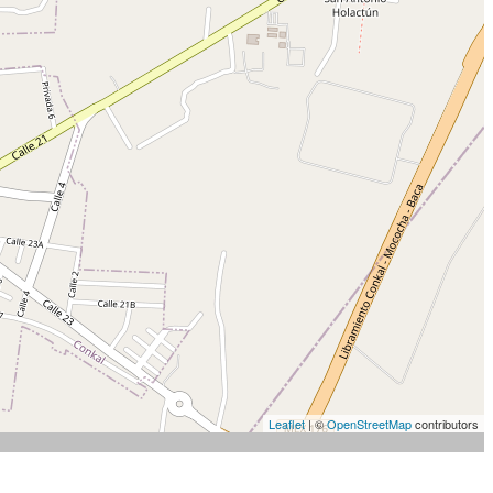
Leaflet
| ©
OpenStreetMap
contributors