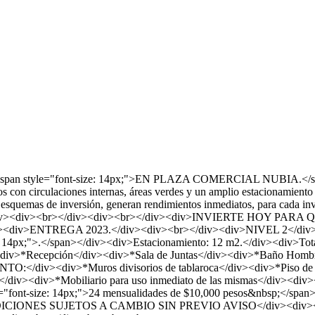
style="font-size: 14px;">EN PLAZA COMERCIAL NUBIA.</span><
 con circulaciones internas, áreas verdes y un amplio estacionamiento d
squemas de inversión, generan rendimientos inmediatos, para cada invers
nbsp;</div><div><br></div><div><br></div><div>INVIERTE HOY
<div>ENTREGA 2023.</div><div><br></div><div>NIVEL 2</div><d
ze: 14px;">.</span></div><div>Estacionamiento: 12 m2.</div><div
v>*Recepción</div><div>*Sala de Juntas</div><div>*Baño Hombres
div><div>*Muros divisorios de tablaroca</div><div>*Piso de con
ado</div><div>*Mobiliario para uso inmediato de las mismas</div>
font-size: 14px;">24 mensualidades de $10,000 pesos&nbsp;</span><spa
NDICIONES SUJETOS A CAMBIO SIN PREVIO AVISO</div><div><br