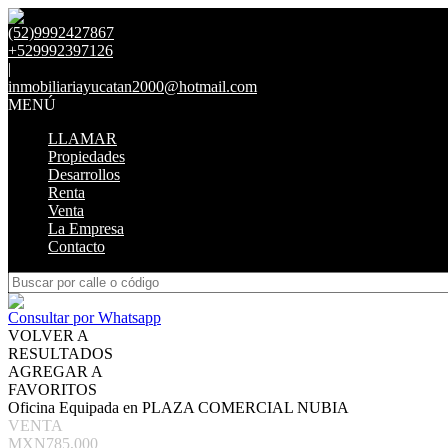
(52)9992427867
+529992397126
|
inmobiliariayucatan2000@hotmail.com
MENÚ
LLAMAR
Propiedades
Desarrollos
Renta
Venta
La Empresa
Contacto
Consultar por Whatsapp
VOLVER A
RESULTADOS
AGREGAR A
FAVORITOS
Oficina Equipada en PLAZA COMERCIAL NUBIA
VENTA
MXN785,000